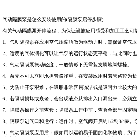
气动隔膜泵是怎么安装使用的(隔膜泵启停步骤)
有关气动隔膜泵开停流程，为保证设施应用感受和加工工艺可
1、气动隔膜泵在应用空气压缩瓶做为驱动力时，需保证空气
2、适度的气体润化可以让气泵的运行状态更平稳，与此同时
3、气动隔膜泵振动轻度，一般情形下无需装支脚地脚螺栓。
4、泵壳不可以立即承担管路净重，在安裝应用时若管路较为
5、为防止开泵艰难，在吸脂非常容易冻洁或是吸附力比较大
6、若隔膜损坏或衰老，会出现液态从排出入口漏出来，必须
7、隔膜泵操作之前查验：隔膜泵工作中前，查验全部**固定
8、隔膜泵进气口和运行：运作时，空气阀开启约1/2到3/4
9、气动隔膜泵应用后：假如用以运输易干固的化学物质，为