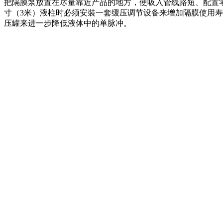
把隔膜泵放置在尽量靠近产品的地方，使吸入管线路短、配置
寸（3米）液柱时必须安裝一套缓压调节设备来增加隔膜使用
压罐来进一步降低液体中的单脉冲。