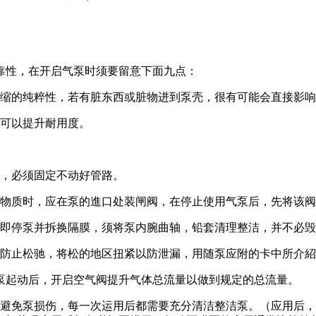
靠性，在开启气泵时须要留意下面九点：
压缩的纯粹性，若有脏东西或脏物进到泵壳，很有可能会直接影
也可以提升耐用度。
长，必须固定不动好管路。
的物质时，应在泵的進口处装闸阀，在停止使用气泵后，先将该
立即停泵并拆换隔膜，须将泵内腕曲轴，铅套清理整洁，并不必
物防止松驰，将松的地区扭紧以防泄漏，用随泵应附的卡中所介
圈。泵起动后，开启空气阀提升气体总流量以做到规定的总流量。
了避免泵损伤，每一次运用后都需要充分清洁整洁泵。（应用后