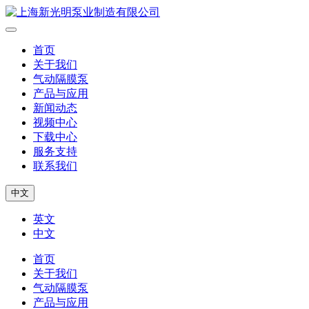
首页
关于我们
气动隔膜泵
产品与应用
新闻动态
视频中心
下载中心
服务支持
联系我们
中文
英文
中文
首页
关于我们
气动隔膜泵
产品与应用