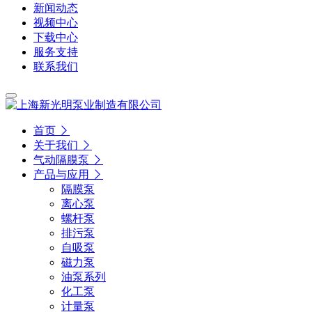
新闻动态
视频中心
下载中心
服务支持
联系我们
首页
关于我们
气动隔膜泵
产品与应用
隔膜泵
离心泵
螺杆泵
排污泵
自吸泵
磁力泵
油泵系列
化工泵
计量泵