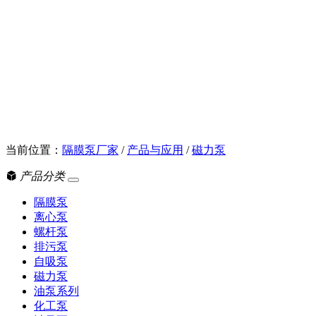
当前位置：
隔膜泵厂家
/
产品与应用
/
磁力泵
产品分类
隔膜泵
离心泵
螺杆泵
排污泵
自吸泵
磁力泵
油泵系列
化工泵