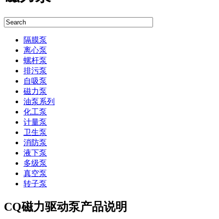
隔膜泵
离心泵
螺杆泵
排污泵
自吸泵
磁力泵
油泵系列
化工泵
计量泵
卫生泵
消防泵
液下泵
多级泵
真空泵
转子泵
CQ磁力驱动泵产品说明