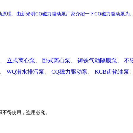
动原理。由新光明CQ磁力驱动泵厂家介绍一下CQ磁力驱动泵为
、
立式离心泵
、
卧式离心泵
、
铸铁气动隔膜泵
、
不
、
WQ潜水排污泵
、
CQ磁力驱动泵
、
KCB齿轮油泵
织不得使用，盗用必究。