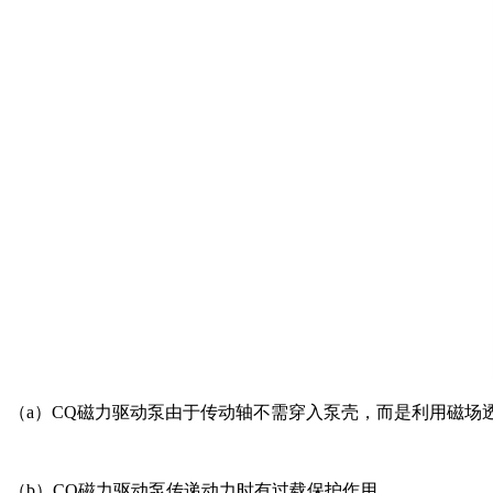
（a）CQ磁力驱动泵由于传动轴不需穿入泵壳，而是利用磁
（b）CQ磁力驱动泵传递动力时有过载保护作用。