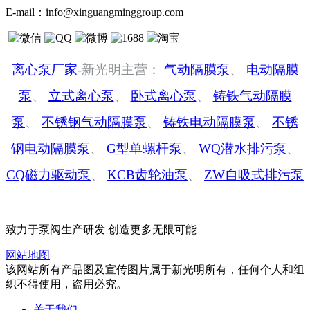
E-mail：
info@xinguangminggroup.com
离心泵厂家
-新光明主营：
气动隔膜泵
、
电动隔膜
泵
、
立式离心泵
、
卧式离心泵
、
铸铁气动隔膜
泵
、
不锈钢气动隔膜泵
、
铸铁电动隔膜泵
、
不锈
钢电动隔膜泵
、
G型单螺杆泵
、
WQ潜水排污泵
、
CQ磁力驱动泵
、
KCB齿轮油泵
、
ZW自吸式排污泵
致力于泵阀生产研发 创造更多无限可能
网站地图
该网站所有产品图及宣传图片属于新光明所有，任何个人和组
织不得使用，盗用必究。
关于我们