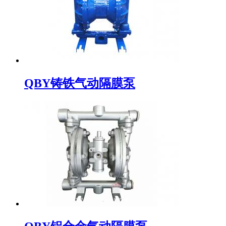
QBY铸铁气动隔膜泵