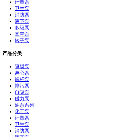
计量泵
卫生泵
消防泵
液下泵
多级泵
真空泵
转子泵
产品分类
隔膜泵
离心泵
螺杆泵
排污泵
自吸泵
磁力泵
油泵系列
化工泵
计量泵
卫生泵
消防泵