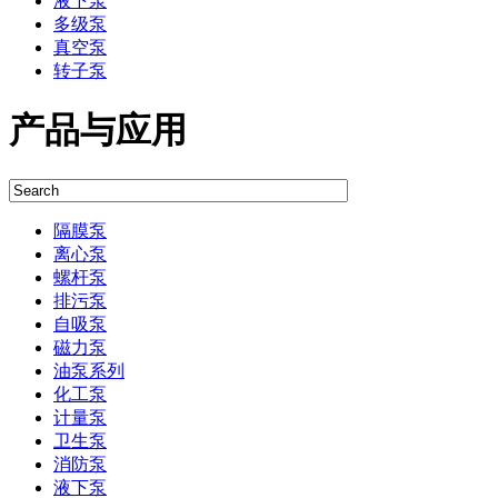
液下泵
多级泵
真空泵
转子泵
产品与应用
隔膜泵
离心泵
螺杆泵
排污泵
自吸泵
磁力泵
油泵系列
化工泵
计量泵
卫生泵
消防泵
液下泵