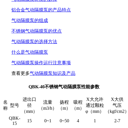
铝合金气动隔膜泵的产品特点
气动隔膜泵的组成
不锈钢气动隔膜泵的优点
气动隔膜泵的选择方法
什么是气动隔膜泵
气动隔膜泵操作运行注意事项
查看更多
气动隔膜泵知识及产品
QBK-40不锈钢气动隔膜泵性能参数
进出口
X大允许
X大供
名
流量
扬程
吸程
型号
径
通过颗粒
气压
称
（m3/h）
（m）
（m）
（mm）
φ（mm）
（kgf/cm2
QBK-
15
0~1
0~50
4
1
2-7
15