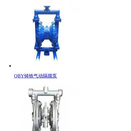
QBY铸铁气动隔膜泵