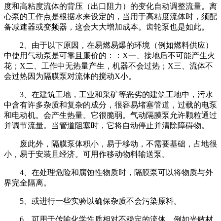
度和高粘度流体的背压（出口阻力）的变化自动调整流量。离
心泵的工作点是根据水来设定的，当用于高粘度流体时，须配
备减速器或变频器，这会大大增加成本。齿轮泵也是如此。
2、由于以下原因，在易燃易爆的环境（例如燃料供应）
中使用气动泵是可靠且廉价的：：X一、接地后不可能产生火
花；X二、工作中无热量产生，机器不会过热；X三、流体不
会过热因为隔膜泵对流体的搅动X小。
3、在建筑工地，工业和采矿等恶劣的建筑工地中，污水
中含有许多杂质和复杂的成分，很容易堵塞管道，过载的电泵
和电动机。会产生热量。它很脆弱。气动隔膜泵允许颗粒通过
并调节流量。当管道阻塞时，它将自动停止并清除障碍物。
废此外，隔膜泵体积小，易于移动，不需要基础，占地很
小，易于安装且经济。可用作移动物料输送泵。
4、在处理危险和腐蚀性物质时，隔膜泵可以将物质与外
界完全隔离。
5、或进行一些实验以确保杂质不会污染原料。
6、可用于传输化学性质相对不稳定的流体，例如光敏材