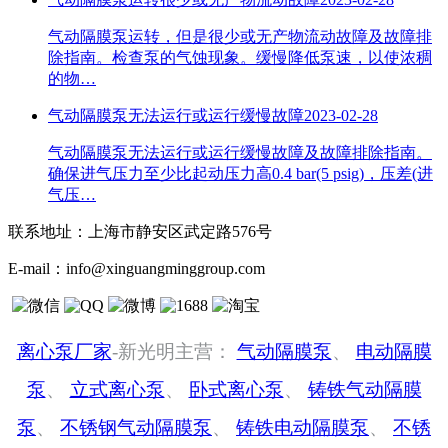
气动隔膜泵运转，但是很少或无产物流动故障及故障排
除指南。检查泵的气蚀现象。缓慢降低泵速，以使浓稠
的物…
气动隔膜泵无法运行或运行缓慢故障
2023-02-28
气动隔膜泵无法运行或运行缓慢故障及故障排除指南。
确保进气压力至少比起动压力高0.4 bar(5 psig)，压差(进
气压…
联系地址：
上海市静安区武定路576号
E-mail：
info@xinguangminggroup.com
离心泵厂家
-新光明主营：
气动隔膜泵
、
电动隔膜
泵
、
立式离心泵
、
卧式离心泵
、
铸铁气动隔膜
泵
、
不锈钢气动隔膜泵
、
铸铁电动隔膜泵
、
不锈