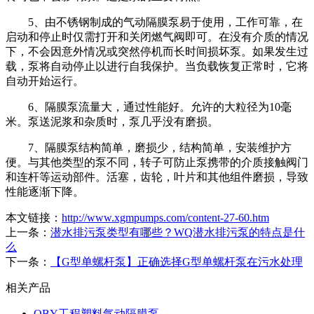
5、由不锈钢制成的气动隔膜泵易于使用，工作可靠，在
启动和停止时仅需打开和关闭燃气阀即可。在没有介质的情况
下，不会因意外情况或突然停机而长时间损坏泵。如果发生过
载，泵将自动停止以进行自我保护。当负载恢复正常时，它将
自动开始运行。
6、隔膜泵流量大，通过性能好。允许的大粒径为10毫
米。泵送泥浆和杂质时，泵几乎没有磨损。
7、隔膜泵结构简单，磨损少，结构简单，安装维护方
便。与其他类型的泵不同，转子可防止泵携带的介质接触阀门
和连杆等运动部件。活塞，齿轮，叶片和其他组件磨损，导致
性能逐渐下降。
本文链接：
http://www.xgmpumps.com/content-27-60.htm
上一条：
潜水排污泵类型有哪些？WQ潜水排污泵的特点是什
么
下一条：
【G型单螺杆泵】正确选择G型单螺杆泵在污水处理
相关产品
QBY工程塑料气动隔膜泵