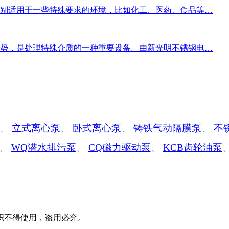
别适用于一些特殊要求的环境，比如化工、医药、食品等…
势，是处理特殊介质的一种重要设备。由新光明不锈钢电…
、
立式离心泵
、
卧式离心泵
、
铸铁气动隔膜泵
、
不
、
WQ潜水排污泵
、
CQ磁力驱动泵
、
KCB齿轮油泵
织不得使用，盗用必究。