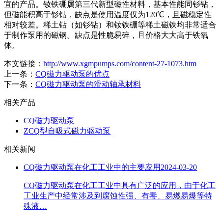
宜的产品。钕铁硼属第三代新型磁性材料，基本性能同钐钻，
但磁能积高于钐钻，缺点是使用温度仅为120℃，且磁稳定性
相对较差。稀土钻（如钐钻）和钕铁硼等稀土磁铁均非常适合
于制作泵用的磁钢。缺点是性脆易碎，且价格大大高于铁氧
体。
本文链接：
http://www.xgmpumps.com/content-27-1073.htm
上一条：
CQ磁力驱动泵的优点
下一条：
CQ磁力驱动泵的滑动轴承材料
相关产品
CQ磁力驱动泵
ZCQ型自吸式磁力驱动泵
相关新闻
CQ磁力驱动泵在化工工业中的主要应用
2024-03-20
CQ磁力驱动泵在化工工业中具有广泛的应用，由于化工
工业生产中经常涉及到腐蚀性强、有毒、易燃易爆等特
殊液…