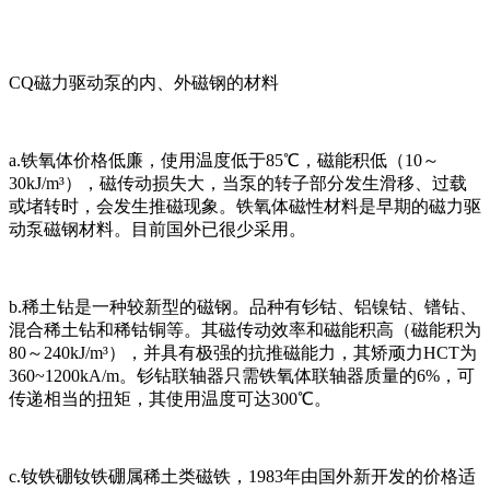
CQ磁力驱动泵的内、外磁钢的材料
a.铁氧体价格低廉，使用温度低于85℃，磁能积低（10～
30kJ/m³），磁传动损失大，当泵的转子部分发生滑移、过载
或堵转时，会发生推磁现象。铁氧体磁性材料是早期的磁力驱
动泵磁钢材料。目前国外已很少采用。
b.稀土钻是一种较新型的磁钢。品种有钐钴、铝镍钴、镨钻、
混合稀土钻和稀钴铜等。其磁传动效率和磁能积高（磁能积为
80～240kJ/m³），并具有极强的抗推磁能力，其矫顽力HCT为
360~1200kA/m。钐钻联轴器只需铁氧体联轴器质量的6%，可
传递相当的扭矩，其使用温度可达300℃。
c.钕铁硼钕铁硼属稀土类磁铁，1983年由国外新开发的价格适