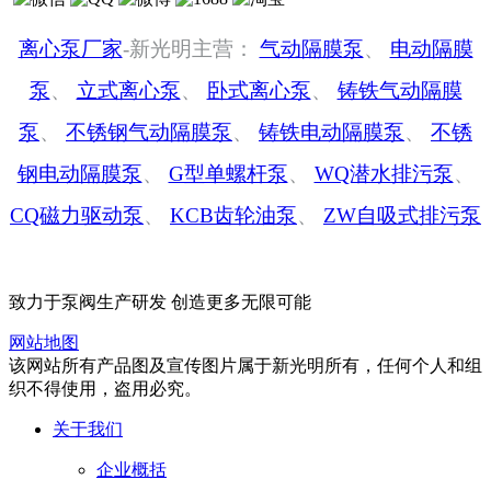
离心泵厂家
-新光明主营：
气动隔膜泵
、
电动隔膜
泵
、
立式离心泵
、
卧式离心泵
、
铸铁气动隔膜
泵
、
不锈钢气动隔膜泵
、
铸铁电动隔膜泵
、
不锈
钢电动隔膜泵
、
G型单螺杆泵
、
WQ潜水排污泵
、
CQ磁力驱动泵
、
KCB齿轮油泵
、
ZW自吸式排污泵
致力于泵阀生产研发 创造更多无限可能
网站地图
该网站所有产品图及宣传图片属于新光明所有，任何个人和组
织不得使用，盗用必究。
关于我们
企业概括