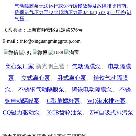
气动隔膜泵无法运行或运行缓慢故障及故障排除指南。
确保进气压力至少比起动压力高0.4 bar(5 psig)，压差(进
气压…
联系地址：
上海市静安区武定路576号
E-mail：
info@xinguangminggroup.com
离心泵厂家
-新光明主营：
气动隔膜泵
、
电动隔膜
泵
、
立式离心泵
、
卧式离心泵
、
铸铁气动隔膜
泵
、
不锈钢气动隔膜泵
、
铸铁电动隔膜泵
、
不锈
钢电动隔膜泵
、
G型单螺杆泵
、
WQ潜水排污泵
、
CQ磁力驱动泵
、
KCB齿轮油泵
、
ZW自吸式排污泵