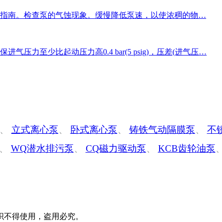
指南。检查泵的气蚀现象。缓慢降低泵速，以使浓稠的物…
力至少比起动压力高0.4 bar(5 psig)，压差(进气压…
、
立式离心泵
、
卧式离心泵
、
铸铁气动隔膜泵
、
不
、
WQ潜水排污泵
、
CQ磁力驱动泵
、
KCB齿轮油泵
织不得使用，盗用必究。