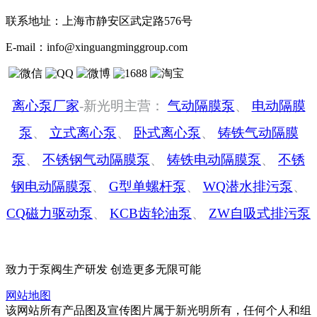
联系地址：
上海市静安区武定路576号
E-mail：
info@xinguangminggroup.com
离心泵厂家
-新光明主营：
气动隔膜泵
、
电动隔膜
泵
、
立式离心泵
、
卧式离心泵
、
铸铁气动隔膜
泵
、
不锈钢气动隔膜泵
、
铸铁电动隔膜泵
、
不锈
钢电动隔膜泵
、
G型单螺杆泵
、
WQ潜水排污泵
、
CQ磁力驱动泵
、
KCB齿轮油泵
、
ZW自吸式排污泵
致力于泵阀生产研发 创造更多无限可能
网站地图
该网站所有产品图及宣传图片属于新光明所有，任何个人和组