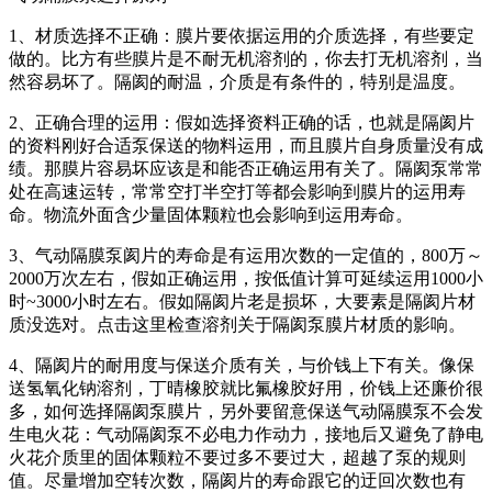
1、材质选择不正确：膜片要依据运用的介质选择，有些要定
做的。比方有些膜片是不耐无机溶剂的，你去打无机溶剂，当
然容易坏了。隔阂的耐温，介质是有条件的，特别是温度。
2、正确合理的运用：假如选择资料正确的话，也就是隔阂片
的资料刚好合适泵保送的物料运用，而且膜片自身质量没有成
绩。那膜片容易坏应该是和能否正确运用有关了。隔阂泵常常
处在高速运转，常常空打半空打等都会影响到膜片的运用寿
命。物流外面含少量固体颗粒也会影响到运用寿命。
3、气动隔膜泵阂片的寿命是有运用次数的一定值的，800万～
2000万次左右，假如正确运用，按低值计算可延续运用1000小
时~3000小时左右。假如隔阂片老是损坏，大要素是隔阂片材
质没选对。点击这里检查溶剂关于隔阂泵膜片材质的影响。
4、隔阂片的耐用度与保送介质有关，与价钱上下有关。像保
送氢氧化钠溶剂，丁晴橡胶就比氟橡胶好用，价钱上还廉价很
多，如何选择隔阂泵膜片，另外要留意保送气动隔膜泵不会发
生电火花：气动隔阂泵不必电力作动力，接地后又避免了静电
火花介质里的固体颗粒不要过多不要过大，超越了泵的规则
值。尽量增加空转次数，隔阂片的寿命跟它的迂回次数也有