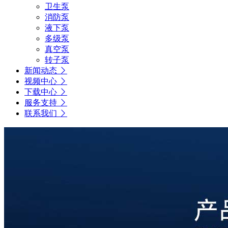
卫生泵
消防泵
液下泵
多级泵
真空泵
转子泵
新闻动态
视频中心
下载中心
服务支持
联系我们