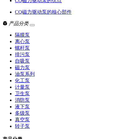
CQ磁力驱动泵的优点
CQ磁力驱动泵的核心部件
产品分类
隔膜泵
离心泵
螺杆泵
排污泵
自吸泵
磁力泵
油泵系列
化工泵
计量泵
卫生泵
消防泵
液下泵
多级泵
真空泵
转子泵