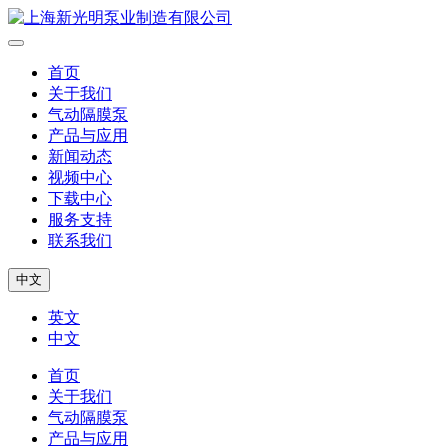
首页
关于我们
气动隔膜泵
产品与应用
新闻动态
视频中心
下载中心
服务支持
联系我们
中文
英文
中文
首页
关于我们
气动隔膜泵
产品与应用