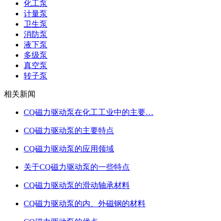
化工泵
计量泵
卫生泵
消防泵
液下泵
多级泵
真空泵
转子泵
相关新闻
CQ磁力驱动泵在化工工业中的主要…
CQ磁力驱动泵的主要特点
CQ磁力驱动泵的应用领域
关于CQ磁力驱动泵的一些特点
CQ磁力驱动泵的滑动轴承材料
CQ磁力驱动泵的内、外磁钢的材料