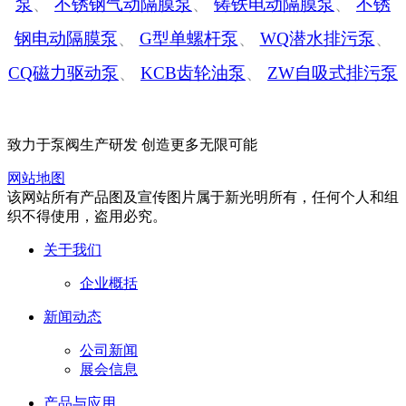
泵
、
不锈钢气动隔膜泵
、
铸铁电动隔膜泵
、
不锈
钢电动隔膜泵
、
G型单螺杆泵
、
WQ潜水排污泵
、
CQ磁力驱动泵
、
KCB齿轮油泵
、
ZW自吸式排污泵
致力于泵阀生产研发 创造更多无限可能
网站地图
该网站所有产品图及宣传图片属于新光明所有，任何个人和组
织不得使用，盗用必究。
关于我们
企业概括
新闻动态
公司新闻
展会信息
产品与应用