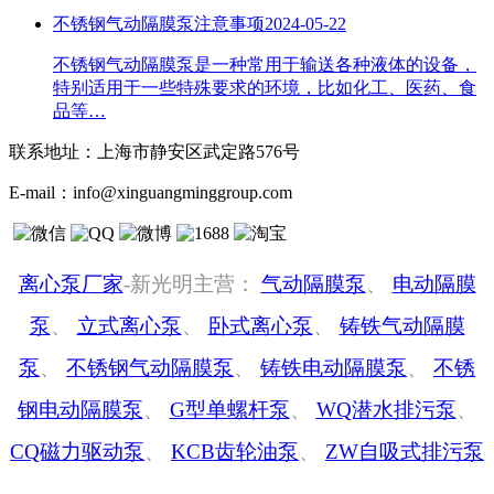
不锈钢气动隔膜泵注意事项
2024-05-22
不锈钢气动隔膜泵是一种常用于输送各种液体的设备，
特别适用于一些特殊要求的环境，比如化工、医药、食
品等…
联系地址：
上海市静安区武定路576号
E-mail：
info@xinguangminggroup.com
离心泵厂家
-新光明主营：
气动隔膜泵
、
电动隔膜
泵
、
立式离心泵
、
卧式离心泵
、
铸铁气动隔膜
泵
、
不锈钢气动隔膜泵
、
铸铁电动隔膜泵
、
不锈
钢电动隔膜泵
、
G型单螺杆泵
、
WQ潜水排污泵
、
CQ磁力驱动泵
、
KCB齿轮油泵
、
ZW自吸式排污泵