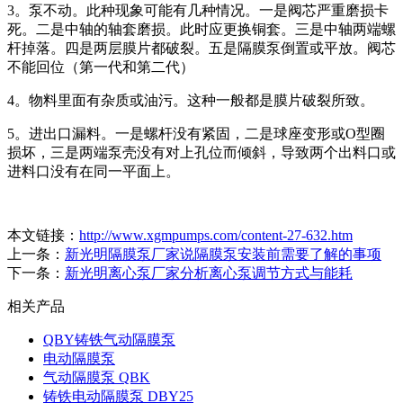
3。泵不动。此种现象可能有几种情况。一是阀芯严重磨损卡
死。二是中轴的轴套磨损。此时应更换铜套。三是中轴两端螺
杆掉落。四是两层膜片都破裂。五是隔膜泵倒置或平放。阀芯
不能回位（第一代和第二代）
4。物料里面有杂质或油污。这种一般都是膜片破裂所致。
5。进出口漏料。一是螺杆没有紧固，二是球座变形或O型圈
损坏，三是两端泵壳没有对上孔位而倾斜，导致两个出料口或
进料口没有在同一平面上。
本文链接：
http://www.xgmpumps.com/content-27-632.htm
上一条：
新光明隔膜泵厂家说隔膜泵安装前需要了解的事项
下一条：
新光明离心泵厂家分析离心泵调节方式与能耗
相关产品
QBY铸铁气动隔膜泵
电动隔膜泵
气动隔膜泵 QBK
铸铁电动隔膜泵 DBY25