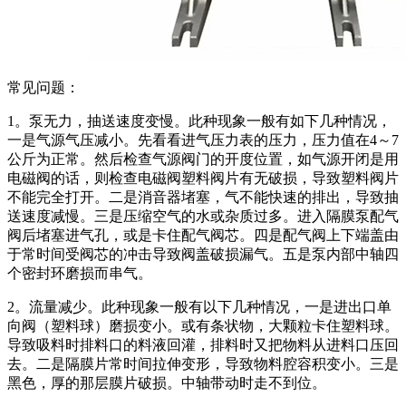
常见问题：
1。泵无力，抽送速度变慢。此种现象一般有如下几种情况，
一是气源气压减小。先看看进气压力表的压力，压力值在4～7
公斤为正常。然后检查气源阀门的开度位置，如气源开闭是用
电磁阀的话，则检查电磁阀塑料阀片有无破损，导致塑料阀片
不能完全打开。二是消音器堵塞，气不能快速的排出，导致抽
送速度减慢。三是压缩空气的水或杂质过多。进入隔膜泵配气
阀后堵塞进气孔，或是卡住配气阀芯。四是配气阀上下端盖由
于常时间受阀芯的冲击导致阀盖破损漏气。五是泵内部中轴四
个密封环磨损而串气。
2。流量减少。此种现象一般有以下几种情况，一是进出口单
向阀（塑料球）磨损变小。或有条状物，大颗粒卡住塑料球。
导致吸料时排料口的料液回灌，排料时又把物料从进料口压回
去。二是隔膜片常时间拉伸变形，导致物料腔容积变小。三是
黑色，厚的那层膜片破损。中轴带动时走不到位。