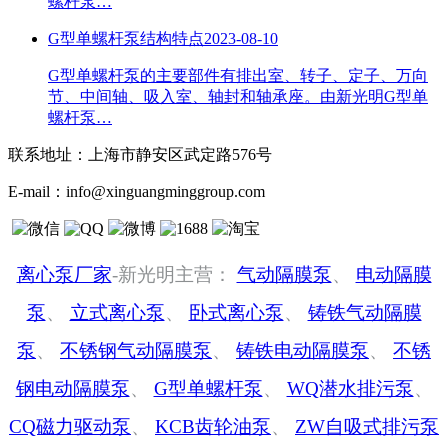
螺杆泵…
G型单螺杆泵结构特点
2023-08-10
G型单螺杆泵的主要部件有排出室、转子、定子、万向
节、中间轴、吸入室、轴封和轴承座。由新光明G型单
螺杆泵…
联系地址：
上海市静安区武定路576号
E-mail：
info@xinguangminggroup.com
离心泵厂家
-新光明主营：
气动隔膜泵
、
电动隔膜
泵
、
立式离心泵
、
卧式离心泵
、
铸铁气动隔膜
泵
、
不锈钢气动隔膜泵
、
铸铁电动隔膜泵
、
不锈
钢电动隔膜泵
、
G型单螺杆泵
、
WQ潜水排污泵
、
CQ磁力驱动泵
、
KCB齿轮油泵
、
ZW自吸式排污泵