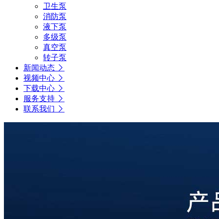
卫生泵
消防泵
液下泵
多级泵
真空泵
转子泵
新闻动态
视频中心
下载中心
服务支持
联系我们