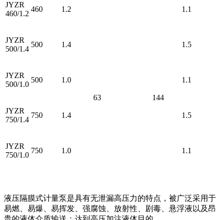
JYZR
460
1.2
1.1
460/1.2
JYZR
500
1.4
1.5
500/1.4
JYZR
500
1.0
1.1
500/1.0
63
144
JYZR
750
1.4
1.5
750/1.4
JYZR
750
1.0
1.1
750/1.0
液压隔膜式计量泵是具有无泄漏高压力的特点，被广泛采用于
易燃、易爆、易挥发、强腐蚀、放射性、剧毒、悬浮液以及昂
贵的液体介质输送；达到高压加注液体目的。