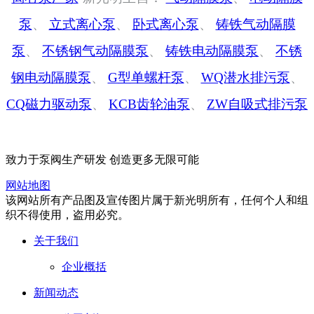
泵
、
立式离心泵
、
卧式离心泵
、
铸铁气动隔膜
泵
、
不锈钢气动隔膜泵
、
铸铁电动隔膜泵
、
不锈
钢电动隔膜泵
、
G型单螺杆泵
、
WQ潜水排污泵
、
CQ磁力驱动泵
、
KCB齿轮油泵
、
ZW自吸式排污泵
致力于泵阀生产研发 创造更多无限可能
网站地图
该网站所有产品图及宣传图片属于新光明所有，任何个人和组
织不得使用，盗用必究。
关于我们
企业概括
新闻动态