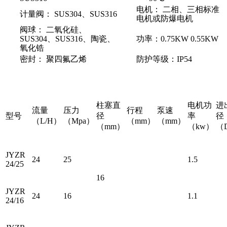
电机： 二相、三相标准
计量阀： SUS304、SUS316
电机或防爆电机
阀球： 二氧化硅、
SUS304、SUS316、陶瓷、
功率：0.75KW 0.55KW
氧化锆
密封： 聚四氟乙烯
防护等级：IP54
柱塞直
电机功
进
流量
压力
行程
泵速
型号
径
率
径
（L/H）
（Mpa）
（mm）
（mm）
（mm）
（kw）
（
JYZR
24
25
1.5
24/25
16
JYZR
24
16
1.1
24/16