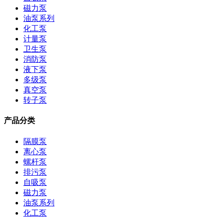
磁力泵
油泵系列
化工泵
计量泵
卫生泵
消防泵
液下泵
多级泵
真空泵
转子泵
产品分类
隔膜泵
离心泵
螺杆泵
排污泵
自吸泵
磁力泵
油泵系列
化工泵