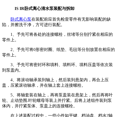
IS IR卧式离心清水泵装配与拆卸
卧式离心泵
在装配前应首先检壹零件有无影响装配的缺
陷，并擦洗干净，方可进行装配。
1、予先可将各处的连接螺栓，丝堵等分别拧紧在相应的
零件上。
2、予先可将0形密封圈、纸垫、毛毡等分别放置在相应的
零件上。
3、予先可将密封环和填料、填料环、填料压盖等依次装
到泵盖内。
4、将滚动轴承装到轴上，然后装到悬架内，再合上压
盖，压紧滚动轴承，并在轴上套上连接螺栓。
5、将轴套装在轴上，再将泵盖装在悬架上，然后再将叶
轮、止动垫围.叶轮螺母等装上并拧紧。后将上述组件装到泵
体内，并拧紧泵体、泵盖上的连接螺栓。
在上述装配过程中，一些小件如平键、档油盘、档水?轴