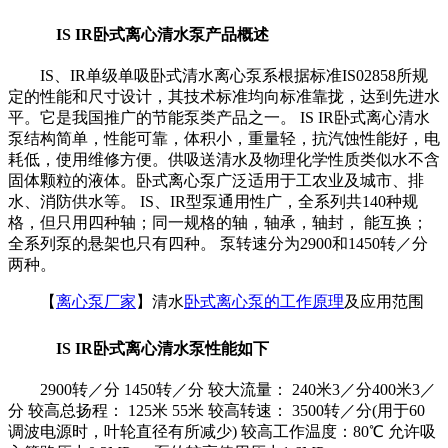
IS IR卧式离心清水泵产品概述
IS、IR单级单吸卧式清水离心泵系根据标准IS02858所规
定的性能和尺寸设计，其技术标准均向标准靠拢，达到先进水
平。它是我国推广的节能泵类产品之一。 IS IR卧式离心清水
泵结构简单，性能可靠，体积小，重量轻，抗汽蚀性能好，电
耗低，使用维修方便。供吸送清水及物理化学性质类似水不含
固体颗粒的液体。卧式离心泵广泛适用于工农业及城市、排
水、消防供水等。 IS、IR型泵通用性广，全系列共140种规
格，但只用四种轴；同一规格的轴，轴承，轴封， 能互换；
全系列泵的悬架也只有四种。 泵转速分为2900和1450转／分
两种。
【
离心泵厂家
】清水
卧式离心泵的工作原理
及应用范围
IS IR卧式离心清水泵性能如下
2900转／分 1450转／分 较大流量： 240米3／分400米3／
分 较高总扬程： 125米 55米 较高转速： 3500转／分(用于60
调波电源时，叶轮直径有所减少) 较高工作温度：80℃ 允许吸