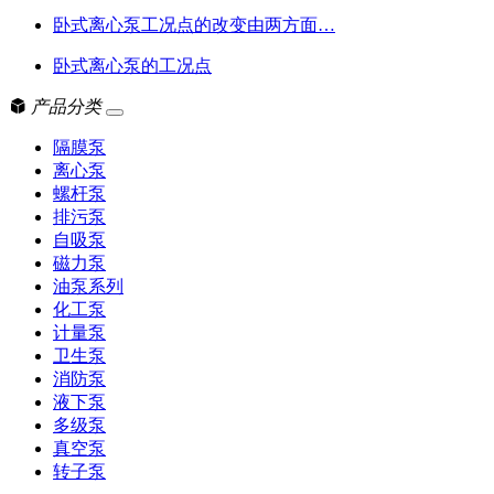
卧式离心泵工况点的改变由两方面…
卧式离心泵的工况点
产品分类
隔膜泵
离心泵
螺杆泵
排污泵
自吸泵
磁力泵
油泵系列
化工泵
计量泵
卫生泵
消防泵
液下泵
多级泵
真空泵
转子泵