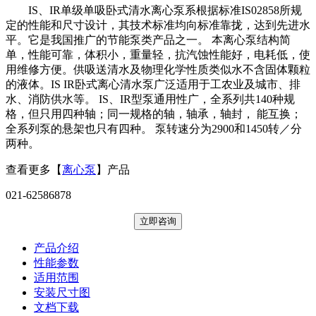
IS、IR单级单吸卧式清水离心泵系根据标准IS02858所规
定的性能和尺寸设计，其技术标准均向标准靠拢，达到先进水
平。它是我国推广的节能泵类产品之一。 本离心泵结构简
单，性能可靠，体积小，重量轻，抗汽蚀性能好，电耗低，使
用维修方便。供吸送清水及物理化学性质类似水不含固体颗粒
的液体。IS IR卧式离心清水泵广泛适用于工农业及城市、排
水、消防供水等。 IS、IR型泵通用性广，全系列共140种规
格，但只用四种轴；同一规格的轴，轴承，轴封， 能互换；
全系列泵的悬架也只有四种。 泵转速分为2900和1450转／分
两种。
查看更多【
离心泵
】产品
021-62586878
立即咨询
产品介绍
性能参数
适用范围
安装尺寸图
文档下载