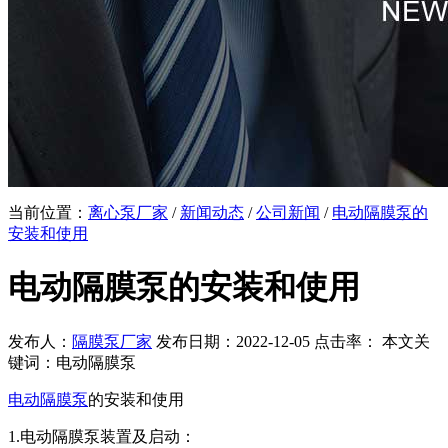
当前位置：
离心泵厂家
/
新闻动态
/
公司新闻
/
电动隔膜泵的
安装和使用
电动隔膜泵的安装和使用
发布人：
隔膜泵厂家
发布日期：2022-12-05 点击率：
本文关
键词：电动隔膜泵
电动隔膜泵
的安装和使用
1.电动隔膜泵装置及启动：