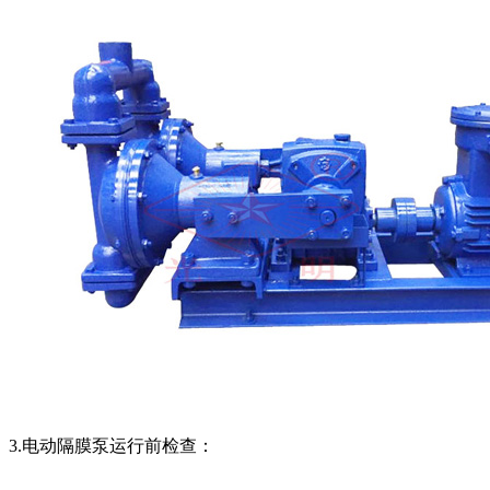
3.电动隔膜泵运行前检查：