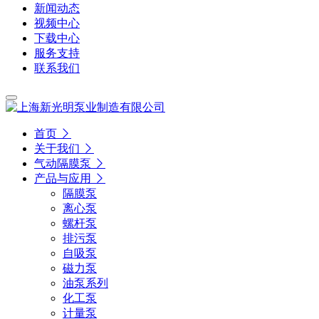
新闻动态
视频中心
下载中心
服务支持
联系我们
首页
关于我们
气动隔膜泵
产品与应用
隔膜泵
离心泵
螺杆泵
排污泵
自吸泵
磁力泵
油泵系列
化工泵
计量泵