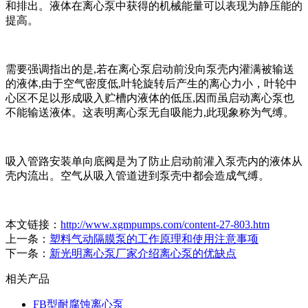
和排出。液体在离心泵中获得的机械能量可以表现为静压能的
提高。
需要强调指出的是,若在离心泵启动前没向泵壳内灌满被输送
的液体,由于空气密度低,叶轮旋转后产生的离心力小，叶轮中
心区不足以形成吸入贮槽内液体的低压,因而虽启动离心泵也
不能输送液体。这表明离心泵无自吸能力,此现象称为气缚。
吸入管路安装单向底阀是为了防止启动前灌入泵壳内的液体从
壳内流出。空气从吸入管道进到泵壳中都会造成气缚。
本文链接：
http://www.xgmpumps.com/content-27-803.htm
上一条：
塑料气动隔膜泵的工作原理和使用注意事项
下一条：
新光明离心泵厂家介绍离心泵的优缺点
相关产品
FB型耐腐蚀离心泵