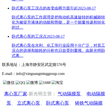
卧式离心泵工况点的改变由两方面引起
2023-08-17
卧式离心泵的工作原理是把电动机高速旋转的机械能转
化为被提升液体的动能和势能，是一个能量传递和转化
的过…
卧式离心泵的工况点
2023-08-17
卧式离心泵在水利、化工等行业应用十分广泛，对其工
况点的选择和能耗的分析也日益受到重视。由新光明卧
式离…
联系地址：
上海市静安区武定路576号
E-mail：
info@xinguangminggroup.com
离心泵厂家
-新光明主营：
气动隔膜泵
、
电动隔膜
泵
、
立式离心泵
、
卧式离心泵
、
铸铁气动隔膜