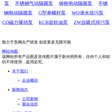
泵
、
不锈钢气动隔膜泵
、
铸铁电动隔膜泵
、
不锈
钢电动隔膜泵
、
G型单螺杆泵
、
WQ潜水排污泵
、
CQ磁力驱动泵
、
KCB齿轮油泵
、
ZW自吸式排污泵
致力于泵阀生产研发 创造更多无限可能
网站地图
该网站所有产品图及宣传图片属于新光明所有，任何个人和组
织不得使用，盗用必究。
关于我们
企业概括
新闻动态
公司新闻
展会信息