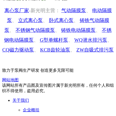
离心泵厂家
-新光明主营：
气动隔膜泵
、
电动隔膜
泵
、
立式离心泵
、
卧式离心泵
、
铸铁气动隔膜
泵
、
不锈钢气动隔膜泵
、
铸铁电动隔膜泵
、
不锈
钢电动隔膜泵
、
G型单螺杆泵
、
WQ潜水排污泵
、
CQ磁力驱动泵
、
KCB齿轮油泵
、
ZW自吸式排污泵
致力于泵阀生产研发 创造更多无限可能
网站地图
该网站所有产品图及宣传图片属于新光明所有，任何个人和组
织不得使用，盗用必究。
关于我们
企业概括