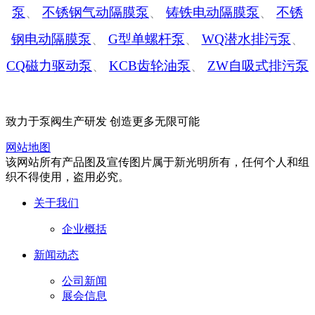
泵
、
不锈钢气动隔膜泵
、
铸铁电动隔膜泵
、
不锈
钢电动隔膜泵
、
G型单螺杆泵
、
WQ潜水排污泵
、
CQ磁力驱动泵
、
KCB齿轮油泵
、
ZW自吸式排污泵
致力于泵阀生产研发 创造更多无限可能
网站地图
该网站所有产品图及宣传图片属于新光明所有，任何个人和组
织不得使用，盗用必究。
关于我们
企业概括
新闻动态
公司新闻
展会信息