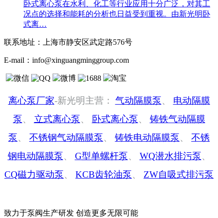
卧式离心泵在水利、化工等行业应用十分广泛，对其工
况点的选择和能耗的分析也日益受到重视。由新光明卧
式离…
联系地址：
上海市静安区武定路576号
E-mail：
info@xinguangminggroup.com
离心泵厂家
-新光明主营：
气动隔膜泵
、
电动隔膜
泵
、
立式离心泵
、
卧式离心泵
、
铸铁气动隔膜
泵
、
不锈钢气动隔膜泵
、
铸铁电动隔膜泵
、
不锈
钢电动隔膜泵
、
G型单螺杆泵
、
WQ潜水排污泵
、
CQ磁力驱动泵
、
KCB齿轮油泵
、
ZW自吸式排污泵
致力于泵阀生产研发 创造更多无限可能