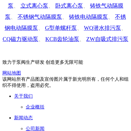
泵
、
立式离心泵
、
卧式离心泵
、
铸铁气动隔膜
泵
、
不锈钢气动隔膜泵
、
铸铁电动隔膜泵
、
不锈
钢电动隔膜泵
、
G型单螺杆泵
、
WQ潜水排污泵
、
CQ磁力驱动泵
、
KCB齿轮油泵
、
ZW自吸式排污泵
致力于泵阀生产研发 创造更多无限可能
网站地图
该网站所有产品图及宣传图片属于新光明所有，任何个人和组
织不得使用，盗用必究。
关于我们
企业概括
新闻动态
公司新闻