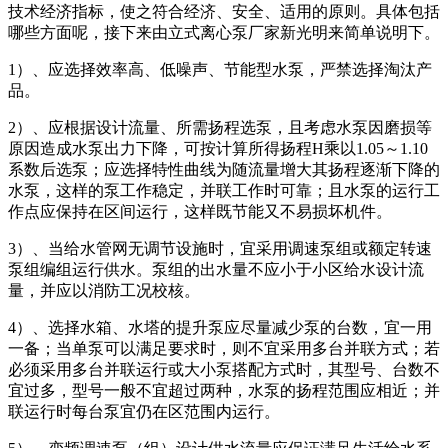
技术经济指标，使之符合经济、安全、适用的原则。具体包括
哪些方面呢，接下来由立式离心泵厂家新光明来简单说明下。
1）、应选择效率高、低噪声、节能型水泵，严禁选择淘汰产
品。
2）、应根据设计流量、所需扬程选泵，且考虑水泵因磨损等
原因造成水泵出力下降，可按计算所得扬程H乘以1.05～1.10
系数后选泵；应选择特性曲线为随流量增大其扬程逐渐下降的
水泵，这样的泵工作稳定，并联工作时可靠；且水泵的运行工
作点应保持在区间运行，这样既节能又不易损坏机件。
3）、当给水管网无调节设施时，宜采用调速泵组或额定转速
泵组编组运行供水。泵组的出水量不应小于小区给水设计流
量，并应以消防工况校核。
4）、选择水箱、水塔的提升泵应尽量减少泵的台数，宜一用
一备；当单泵可以满足要求时，则不宜采用多台并联方式；若
必须采用多台并联运行或大小泵搭配方式时，其型号、台数不
宜过多，型号一般不宜超过两种，水泵的扬程范围应相近；并
联运行时每台泵宜仍在区范围内运行。