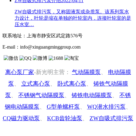
ZW自吸式排污泵介绍
2022-04-11
ZW自吸式排污泵，又称固液泵或杂质泵。该系列泵水
力设计，叶轮是缩在单独的叶轮室内，连接叶轮室的是
压水室…
联系地址：
上海市静安区武定路576号
E-mail：
info@xinguangminggroup.com
离心泵厂家
-新光明主营：
气动隔膜泵
、
电动隔膜
泵
、
立式离心泵
、
卧式离心泵
、
铸铁气动隔膜
泵
、
不锈钢气动隔膜泵
、
铸铁电动隔膜泵
、
不锈
钢电动隔膜泵
、
G型单螺杆泵
、
WQ潜水排污泵
、
CQ磁力驱动泵
、
KCB齿轮油泵
、
ZW自吸式排污泵