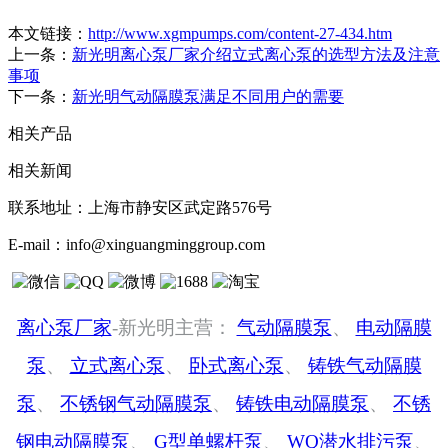
本文链接：
http://www.xgmpumps.com/content-27-434.htm
上一条：
新光明离心泵厂家介绍立式离心泵的选型方法及注意
事项
下一条：
新光明气动隔膜泵满足不同用户的需要
相关产品
相关新闻
联系地址：
上海市静安区武定路576号
E-mail：
info@xinguangminggroup.com
离心泵厂家
-新光明主营：
气动隔膜泵
、
电动隔膜
泵
、
立式离心泵
、
卧式离心泵
、
铸铁气动隔膜
泵
、
不锈钢气动隔膜泵
、
铸铁电动隔膜泵
、
不锈
钢电动隔膜泵
、
G型单螺杆泵
、
WQ潜水排污泵
、