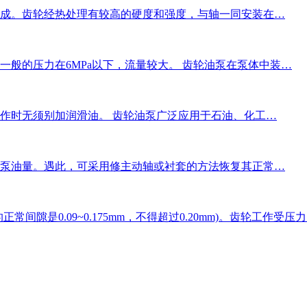
成。齿轮经热处理有较高的硬度和强度，与轴一同安装在…
般的压力在6MPa以下，流量较大。 齿轮油泵在泵体中装…
作时无须别加润滑油。 齿轮油泵广泛应用于石油、化工…
泵油量。遇此，可采用修主动轴或衬套的方法恢复其正常…
隙是0.09~0.175mm，不得超过0.20mm)。齿轮工作受压