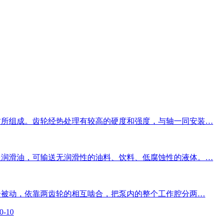
封所组成。齿轮经热处理有较高的硬度和强度，与轴一同安装…
送润滑油，可输送无润滑性的油料、饮料、低腐蚀性的液体。…
一个被动，依靠两齿轮的相互啮合，把泵内的整个工作腔分两…
0-10