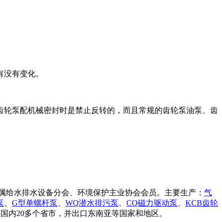
有没有变化。
齿轮泵配机械密封时是禁止反转的，而且常规的齿轮泵油泵、齿
证，属给水排水设备分会、环境保护主业协会会员。主要生产：
气
泵
、
G型单螺杆泵
、
WQ潜水排污泵
、
CQ磁力驱动泵
、
KCB齿轮
国内20多个省市，并出口东南亚等国家和地区。