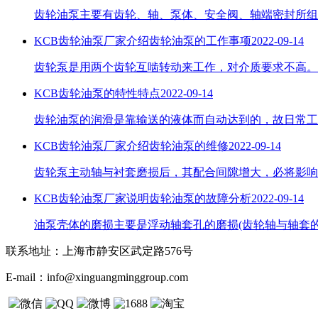
齿轮油泵主要有齿轮、轴、泵体、安全阀、轴端密封所组
KCB齿轮油泵厂家介绍齿轮油泵​的工作事项
2022-09-14
齿轮泵是用两个齿轮互啮转动来工作，对介质要求不高。一
KCB齿轮油泵的特性特点
2022-09-14
齿轮油泵的润滑是靠输送的液体而自动达到的，故日常工
KCB齿轮油泵厂家介绍齿轮油泵的维修
2022-09-14
齿轮泵主动轴与衬套磨损后，其配合间隙增大，必将影响
KCB齿轮油泵厂家说明齿轮油泵的故障分析
2022-09-14
油泵壳体的磨损主要是浮动轴套孔的磨损(齿轮轴与轴套的正常间
联系地址：
上海市静安区武定路576号
E-mail：
info@xinguangminggroup.com