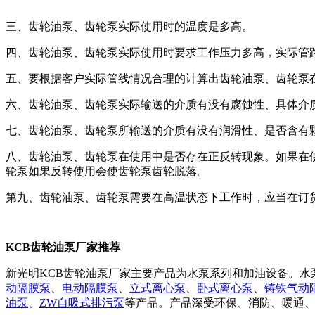
三、齿轮油泵、齿轮泵实际使用时的温度是多高。
四、齿轮油泵、齿轮泵实际使用时要求工作压力多高，实际管
五、要根据客户实际管线情况合理的计算出齿轮油泵、齿轮泵
六、齿轮油泵、齿轮泵实际输送的介质有没有腐蚀性、具体介
七、齿轮油泵、齿轮泵所输送的介质有没有润滑性、是否含有
八、齿轮油泵、齿轮泵在使用中是否存在正反转现象。如果在
轮泵如果反转使用会使齿轮泵齿轮脱落。
第九、齿轮油泵、齿轮泵需要在高温状态下工作时，应当在订
KCB齿轮油泵厂家推荐
新光明KCB齿轮油泵厂家主要产品为水泵系列和加油设备。水泵
动隔膜泵
、
电动隔膜泵
、
立式离心泵
、
卧式离心泵
、
铸铁气动
油泵
、
ZW自吸式排污泵
等产品。产品深受环保、消防、暖通、