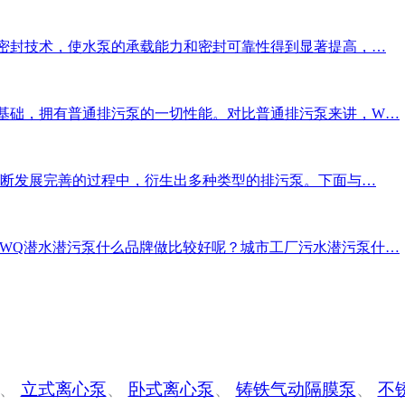
密封技术，使水泵的承载能力和密封可靠性得到显著提高，…
基础，拥有普通排污泵的一切性能。对比普通排污泵来讲，W…
断发展完善的过程中，衍生出多种类型的排污泵。下面与…
内WQ潜水潜污泵什么品牌做比较好呢？城市工厂污水潜污泵什…
、
立式离心泵
、
卧式离心泵
、
铸铁气动隔膜泵
、
不