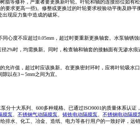
氧树脂等修补，严重者要更换新叶轮。叶轮和轴的连接部位如有
晃动值的要求更高一些)。修整或更换过的叶轮要求校验动平衡及静
处出现应力集中造成的破坏。
的不同心度不应超过0.05mm，超过时要重新更换轴套。水泵轴锈
直径2%时，均需换新。同时，检查轴和轴套的接触面有无渗水
定的允许值，超过时应该换新。在更换密封环时，应将叶轮吸水
隙以在3～5mm之间为宜。
分十大系列、600多种规格。已通过ISO9001的质量体系认
隔膜泵
、
不锈钢气动隔膜泵
、
铸铁电动隔膜泵
、
不锈钢电动隔膜
给排水、化工、冶金、造纸、电力等各行用户的一致好评，远销