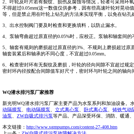
2、叶轮及叶片若有裂纹、损伤及腐蚀等情况，轻者可采用环
不得超过0.05mm(这一数值仅供参考，因有些高速叶轮对
等，但是禁止用在叶轮上钻孔的方法来实现平衡，以免在钻孔
3、出水控制阀门要及时检查和更换填料，以防止漏水。
4、泵轴弯曲超过原直径的0.05%时，应校正。泵轴和轴套间
5、轴套有规则的磨损超过原直径的3%、不规则上磨损超过原
轴套装紧后和轴承的不同心度，不宜超过0.05mm。
6、检查密封环有无裂纹及磨损，叶轮的径向间隙不宜超过规
密封环内径按配合间隙值车好尺寸，密封环与叶轮之间的轴向间
WQ潜水排污泵厂家推荐
新光明WQ潜水排污泵厂家主要产品为水泵系列和加油设备。水泵
动隔膜泵
、
电动隔膜泵
、
立式离心泵
、
卧式离心泵
、
铸铁气动
油泵
、
ZW自吸式排污泵
等产品。产品深受环保、消防、暖通、
本文链接：
http://www.xgmpumps.com/content-27-408.htm
上一条：
ZW自吸式排污泵故障解决方法