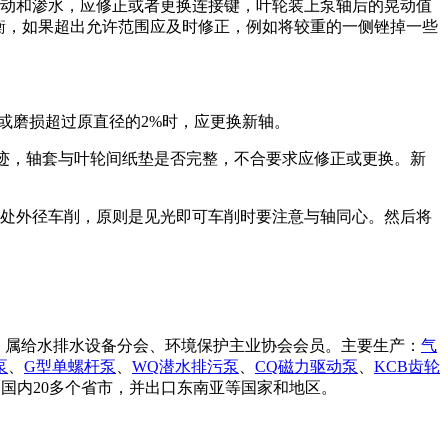
松动和渗水，应修正或者更换连接键，叶轮装上泵轴后的晃动值
平衡，如果超出允许范围应及时修正，例如将较重的一侧锉掉一些
蚀或磨损超过原直径的2%时，应更换新轴。
痕迹，轴套与叶轮间纸垫是否完整，不合要求应修正或更换。新
口处外径车削，原则是见光即可车削时要注意与轴同心。然后将
证，属给水排水设备分会、环境保护主业协会会员。主要生产：
气
泵
、
G型单螺杆泵
、
WQ潜水排污泵
、
CQ磁力驱动泵
、
KCB齿轮
国内20多个省市，并出口东南亚等国家和地区。