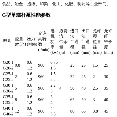
食品、冶金、造纸、印染、化工、化肥、制药等工业部门。
G型单螺杆泵性能参数
电
必需
进口
出口
允许
允许
允许
机
汽
法
法
颗
纤
流量
压力
高转
型号
功
蚀余
兰通
兰通
粒直
维长
(m3/h)
(Mpa)
数
率
量
径
径
径
度
(r/min)
(kw)
(m)
(mm)
(mm)
(mm)
(mm)
G20-1
0.6
0.75
0.8
960
25
25
1.5
25
G20-2
1.2
1.5
G25-1
0.6
1.5
2
960
32
25
2
30
G25-2
1.2
2.2
G30-1
0.6
2.2
5
960
4
50
40
2.5
35
G30-2
1.2
3
G35-1
0.6
3
8
960
65
50
3
40
G35-2
1.2
4
G40-1
0.6
4
12
960
80
65
3.8
45
G40-2
1.2
5.5