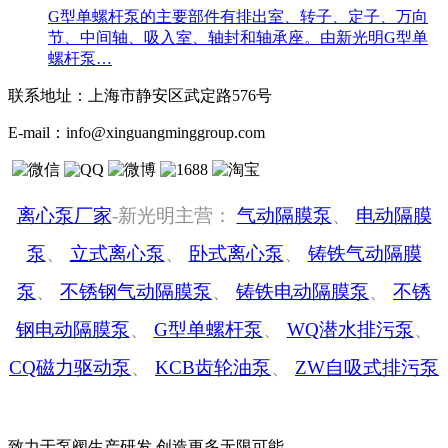
G型单螺杆泵的主要部件有排出室、转子、定子、万向
节、中间轴、吸入室、轴封和轴承座。由新光明G型单
螺杆泵…
联系地址：
上海市静安区武定路576号
E-mail：
info@xinguangminggroup.com
离心泵厂家
-新光明主营：
气动隔膜泵
、
电动隔膜
泵
、
立式离心泵
、
卧式离心泵
、
铸铁气动隔膜
泵
、
不锈钢气动隔膜泵
、
铸铁电动隔膜泵
、
不锈
钢电动隔膜泵
、
G型单螺杆泵
、
WQ潜水排污泵
、
CQ磁力驱动泵
、
KCB齿轮油泵
、
ZW自吸式排污泵
致力于泵阀生产研发 创造更多无限可能