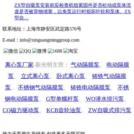
ZX型自吸泵安装前应检查机组紧固件是否松动或泵体流
道是否被异物堵塞，以免泵运行时损坏叶轮和泵体。ZX
型自…
联系地址：
上海市静安区武定路576号
E-mail：
info@xinguangminggroup.com
离心泵厂家
-新光明主营：
气动隔膜泵
、
电动隔膜
泵
、
立式离心泵
、
卧式离心泵
、
铸铁气动隔膜
泵
、
不锈钢气动隔膜泵
、
铸铁电动隔膜泵
、
不锈
钢电动隔膜泵
、
G型单螺杆泵
、
WQ潜水排污泵
、
CQ磁力驱动泵
、
KCB齿轮油泵
、
ZW自吸式排污泵
致力于泵阀生产研发 创造更多无限可能