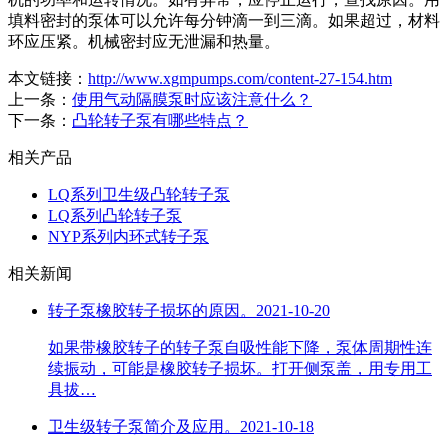
填料密封的泵体可以允许每分钟滴一到三滴。如果超过，材料
环应压紧。机械密封应无泄漏和热量。
本文链接：
http://www.xgmpumps.com/content-27-154.htm
上一条：
使用气动隔膜泵时应该注意什么？
下一条：
凸轮转子泵有哪些特点？
相关产品
LQ系列卫生级凸轮转子泵
LQ系列凸轮转子泵
NYP系列内环式转子泵
相关新闻
转子泵橡胶转子损坏的原因。
2021-10-20
如果带橡胶转子的转子泵自吸性能下降，泵体周期性连
续振动，可能是橡胶转子损坏。打开侧泵盖，用专用工
具拔…
卫生级转子泵简介及应用。
2021-10-18