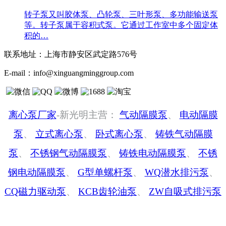
转子泵又叫胶体泵、凸轮泵、三叶形泵、多功能输送泵
等。转子泵属于容积式泵。它通过工作室中多个固定体
积的…
联系地址：
上海市静安区武定路576号
E-mail：
info@xinguangminggroup.com
离心泵厂家
-新光明主营：
气动隔膜泵
、
电动隔膜
泵
、
立式离心泵
、
卧式离心泵
、
铸铁气动隔膜
泵
、
不锈钢气动隔膜泵
、
铸铁电动隔膜泵
、
不锈
钢电动隔膜泵
、
G型单螺杆泵
、
WQ潜水排污泵
、
CQ磁力驱动泵
、
KCB齿轮油泵
、
ZW自吸式排污泵