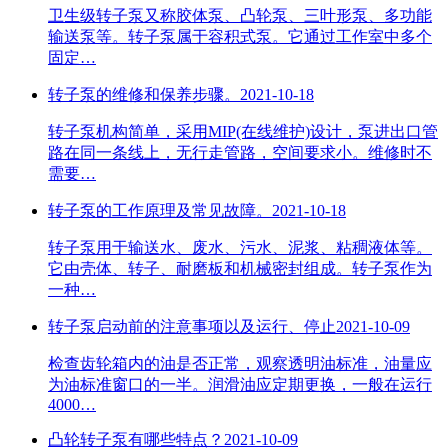
卫生级转子泵又称胶体泵、凸轮泵、三叶形泵、多功能
输送泵等。转子泵属于容积式泵。它通过工作室中多个
固定…
转子泵的维修和保养步骤。
2021-10-18
转子泵机构简单，采用MIP(在线维护)设计，泵进出口管
路在同一条线上，无行走管路，空间要求小。维修时不
需要…
转子泵的工作原理及常见故障。
2021-10-18
转子泵用于输送水、废水、污水、泥浆、粘稠液体等。
它由壳体、转子、耐磨板和机械密封组成。转子泵作为
一种…
转子泵启动前的注意事项以及运行、停止
2021-10-09
检查齿轮箱内的油是否正常，观察透明油标准，油量应
为油标准窗口的一半。润滑油应定期更换，一般在运行
4000…
凸轮转子泵有哪些特点？
2021-10-09