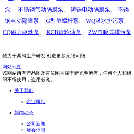
泵
、
不锈钢气动隔膜泵
、
铸铁电动隔膜泵
、
不锈
钢电动隔膜泵
、
G型单螺杆泵
、
WQ潜水排污泵
、
CQ磁力驱动泵
、
KCB齿轮油泵
、
ZW自吸式排污泵
致力于泵阀生产研发 创造更多无限可能
网站地图
该网站所有产品图及宣传图片属于新光明所有，任何个人和组
织不得使用，盗用必究。
关于我们
企业概括
新闻动态
公司新闻
展会信息