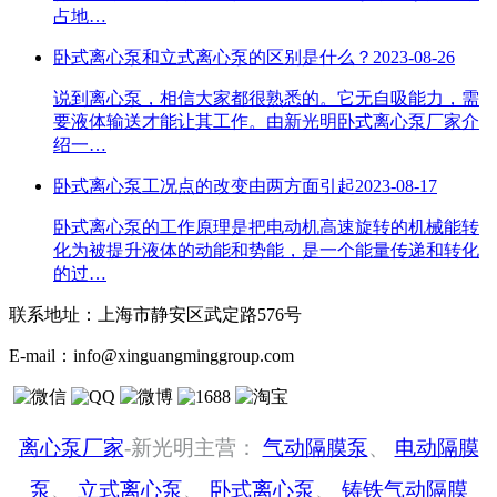
占地…
卧式离心泵和立式离心泵的区别是什么？
2023-08-26
说到离心泵，相信大家都很熟悉的。它无自吸能力，需
要液体输送才能让其工作。由新光明卧式离心泵厂家介
绍一…
卧式离心泵工况点的改变由两方面引起
2023-08-17
卧式离心泵的工作原理是把电动机高速旋转的机械能转
化为被提升液体的动能和势能，是一个能量传递和转化
的过…
联系地址：
上海市静安区武定路576号
E-mail：
info@xinguangminggroup.com
离心泵厂家
-新光明主营：
气动隔膜泵
、
电动隔膜
泵
、
立式离心泵
、
卧式离心泵
、
铸铁气动隔膜