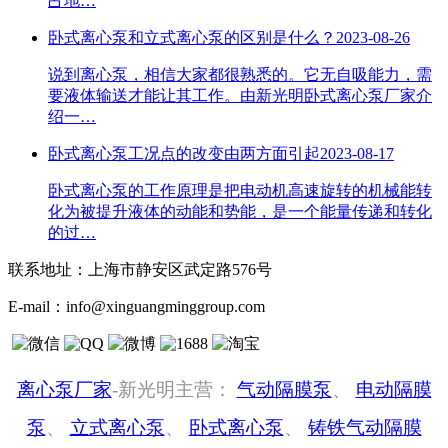
占地…
卧式离心泵和立式离心泵的区别是什么？
2023-08-26
说到离心泵，相信大家都很熟悉的。它无自吸能力，需
要液体输送才能让其工作。由新光明卧式离心泵厂家介
绍一…
卧式离心泵工况点的改变由两方面引起
2023-08-17
卧式离心泵的工作原理是把电动机高速旋转的机械能转
化为被提升液体的动能和势能，是一个能量传递和转化
的过…
联系地址：
上海市静安区武定路576号
E-mail：
info@xinguangminggroup.com
离心泵厂家
-新光明主营：
气动隔膜泵
、
电动隔膜
泵
、
立式离心泵
、
卧式离心泵
、
铸铁气动隔膜