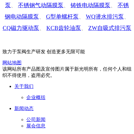
泵
、
不锈钢气动隔膜泵
、
铸铁电动隔膜泵
、
不锈
钢电动隔膜泵
、
G型单螺杆泵
、
WQ潜水排污泵
、
CQ磁力驱动泵
、
KCB齿轮油泵
、
ZW自吸式排污泵
致力于泵阀生产研发 创造更多无限可能
网站地图
该网站所有产品图及宣传图片属于新光明所有，任何个人和组
织不得使用，盗用必究。
关于我们
企业概括
新闻动态
公司新闻
展会信息